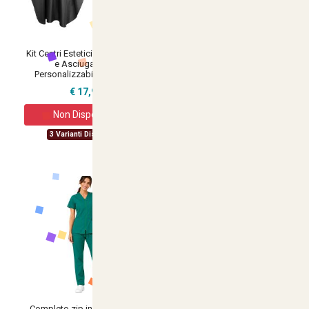
Kit Centri Estetici con Mantella
Telo Bagno asciugamano nido
e Asciugamano
d'ape tinta unita bianco cotone
Personalizzabili con Logo
Hotel casa spa
€ 17,90
€ 10,90
1 Varianti Disponibili
Non Disponibile
3 Varianti Disponibili
Completo zip infermiere oss
Camice casacca donna divisa