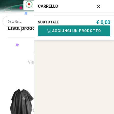
0
CARRELLO
€ 0,00
SUBTOTALE
Lista prodotti MASSAGGIATRICI
AGGIUNGI UN PRODOTTO
Ordina
Ultimi Arrivi
Visualizzati
1
su
5
(di
5
prodotti)