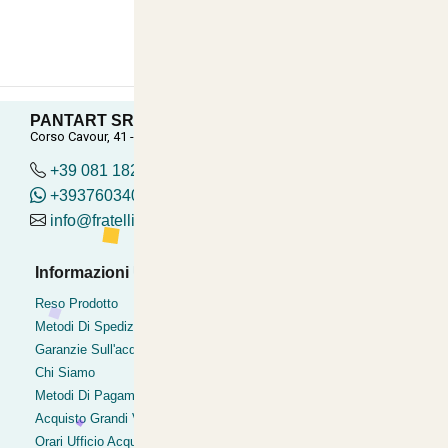
PANTART SRL
Corso Cavour, 41 - Torre del Greco (Na), Torre del Greco
+39 081 182.04.488 - 376.03.40.419
+393760340419
info@fratelliditalia.org
Informazioni Utili
Pagamenti Accettati
Bonifico
Reso Prodotto
Contrassegno
Metodi Di Spedizione
Postepay
Garanzie Sull'acquisto
Pagamentoinsede
Chi Siamo
Paypal express
Metodi Di Pagamento
Clearpay
Acquisto Grandi Volumi
Orari Ufficio Acquisti