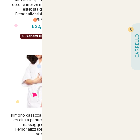
cotone mezze maniche divisa
parrucchiera estetista
estetista dottore -
massaggi benessere -
Personalizzabile con il tuo
Personalizzabile con il tuo
logo
logo
€ 22,90
€ 24,34
0
CARRELLO
36 Varianti Disponibili
26 Varianti Disponibili
Kimono casacca camice divisa
estetista parrucchiere lavoro
massaggi cotone -
Personalizzabile con il tuo
logo