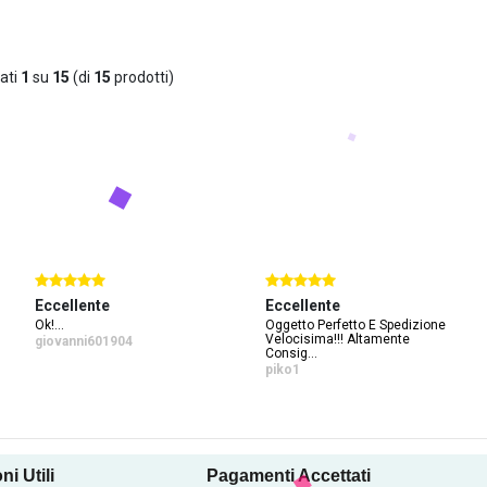
ati
1
su
15
(di
15
prodotti)
llente
Eccellente
Eccelle
Oggetto Perfetto E Spedizione
Tutto Perf
Velocisima!!! Altamente
anni601904
biancori
Consig...
piko1
ni Utili
Pagamenti Accettati