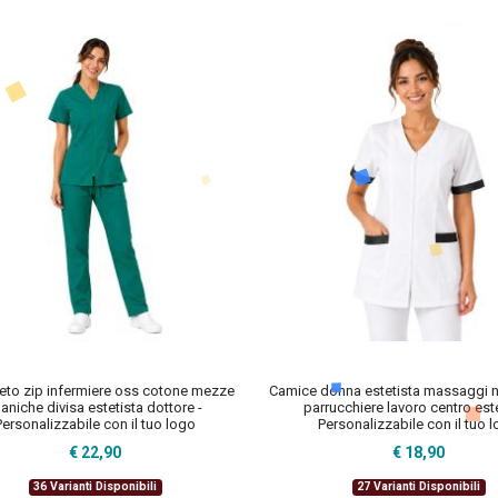
to zip infermiere oss cotone mezze
Camice donna estetista massaggi 
aniche divisa estetista dottore -
parrucchiere lavoro centro este
Personalizzabile con il tuo logo
Personalizzabile con il tuo 
€ 22,90
€ 18,90
36 Varianti Disponibili
27 Varianti Disponibili