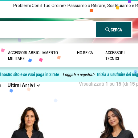
Problemi Con il Tuo Ordine? Passiamo a Ritirare, Sostituiamo e 
CERCA
ACCESSORI ABBIGLIAMENTO
HO.RE.CA
ACCESSORI
 prodotti ESTETISTA
MILITARE
TECNICI
 nostro sito e se vuoi paga in 3 rate
Loggati o registrati
Inizia a usufruire dei mig
Visualizzati
1
su
15
(di
15
p
a
Ultimi Arrivi