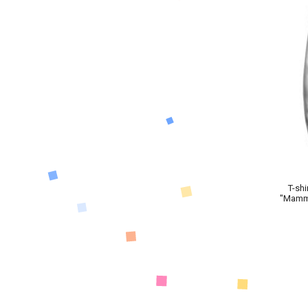
T-sh
"Mamma