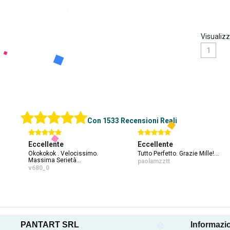
Visualizz
1
Con 1533 Recensioni Reali
Eccellente
Eccellente
Ecce
Okokokok . Velocissimo.
Tutto Perfetto. Grazie Mille!...
Ok!...
Massima Serietà...
paolamzztt
giov
v680_0
PANTART SRL
Informazio