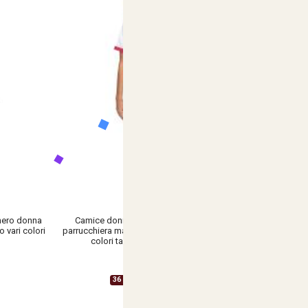
nero donna
Camice donna estetista massaggi oss
o vari colori
parrucchiera maestra scuola asilo lavoro vari
colori taglie dalla XS alla XXXL
€ 16,90
36 Varianti Disponibili