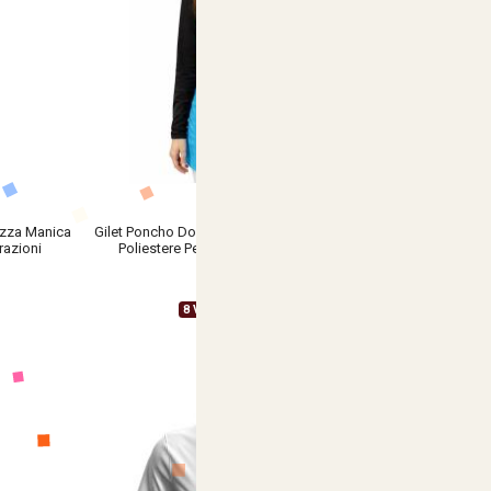
ezza Manica
Gilet Poncho Donna Professionale in Dacron in
razioni
Poliestere Personalizzabile con Tasche
€ 17,90
8 Varianti Disponibili