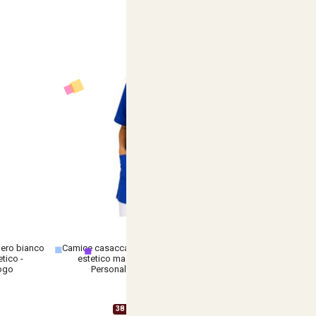
nero bianco
Camice casacca estetista parrucchiera centro
tico -
estetico massaggi lavoro zip cotone -
logo
Personalizzabile con il tuo logo
€ 15,90
38 Varianti Disponibili