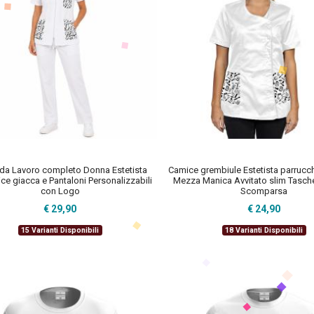
 da Lavoro completo Donna Estetista
Camice grembiule Estetista parrucc
ice giacca e Pantaloni Personalizzabili
Mezza Manica Avvitato slim Tasche
con Logo
Scomparsa
€ 29,90
€ 24,90
15 Varianti Disponibili
18 Varianti Disponibili