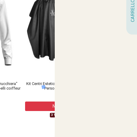
CARRELLO
ucchiera"
Kit Centri Estetici con Mantella e Asciugamano
lli coiffeur
Personalizzabili con Logo
€ 17,90
Non Disponibile
3 Varianti Disponibili