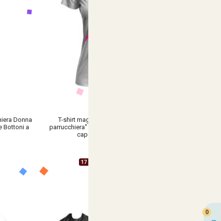
hiera Donna
T-shirt maglia con stampa "Mamma
 Bottoni a
parrucchiera" regalo festa spazzola phon
capelli lavoro mamme
€ 10,90
17 Varianti Disponibili
0