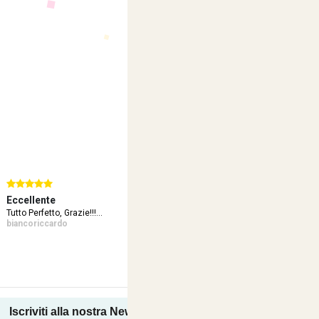
nte
Eccellente
Eccellente
etto, Grazie!!!...
Okokokok . Velocissimo.
Tutto Perfetto.
Massima Serietà...
ccardo
paolamzztt
v680_0
Iscriviti alla nostra Newsletter