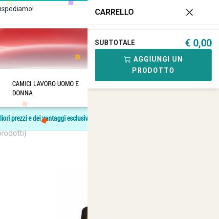
Rispediamo!
Chiamaci
+39 081
CARRELLO
182.04.488 - 376.03.40.419
€ 0,00
SUBTOTALE
0
AGGIUNGI UN
PRODOTTO
CAMICI LAVORO UOMO E
SANITARIA
ANFIBI E
DONNA
SCARPE
liori prezzi e dei vantaggi esclusivi.
rodotti)