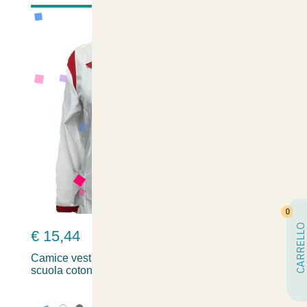
0
CARRELLO
€ 15,44
€
Camice vestaglia casacca maestra salumeria
P
scuola cotone sup
in