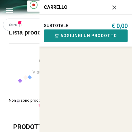
0
CARRELLO
€ 0,00
SUBTOTALE
Lista prodotti SCARPE SOMMELIER
AGGIUNGI UN PRODOTTO
Ordina
Ultimi Arrivi
Visualizzati
0
su
0
(di
0
prodotti)
Non ci sono prodotti in questa categoria.
PRODOTTI SUGGERITI