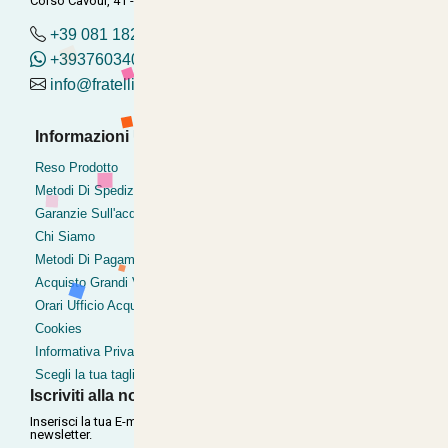
Corso Cavour, 41 - Torre del Greco (Na), Torre del Greco
+39 081 182.04.488 - 376.03.40.419
+393760340419
info@fratelliditalia.org
Informazioni Utili
Pagamenti Accettati
Bonifico
Reso Prodotto
Contrassegno
Metodi Di Spedizione
Postepay
Garanzie Sull'acquisto
Pagamentoinsede
Chi Siamo
Paypal express
Metodi Di Pagamento
Clearpay
Acquisto Grandi Volumi
Orari Ufficio Acquisti
Cookies
Informativa Privacy
Scegli la tua taglia
Iscriviti alla nostra Newsletter
Inserisci la tua E-mail per ricevere le nostre offerte tramite
newsletter.