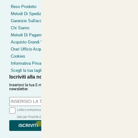
Bonifico
Reso Prodotto
Contrassegno
Metodi Di Spedizione
Postepay
Garanzie Sull'acquisto
Pagamentoinsede
Chi Siamo
Paypal express
Metodi Di Pagamento
Clearpay
Acquisto Grandi Volumi
Orari Ufficio Acquisti
Cookies
Informativa Privacy
Scegli la tua taglia
Iscriviti alla nostra Newsletter
Inserisci la tua E-mail per ricevere le nostre offerte tramite
newsletter.
Letta e compresa l'informativa sulla Privacy autorizzo il trattamento dei miei
dati per finalità di marketing (ricevere newsletter, novità, promozioni)...
ISCRIVITI