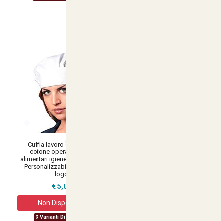
€ 18,19
28 Varianti Disponibili
Cuffia lavoro cappellino
Cappello berretto alimentare
cotone operaia cucina
donna ristorazione cucina bar
alimentari igiene protezione -
pizzeria lavoro -
Personalizzabile con il tuo
Personalizzabile con il tuo
logo
logo
€ 5,04
€ 6,02
15 Varianti Disponibili
Non Disponibile
3 Varianti Disponibili