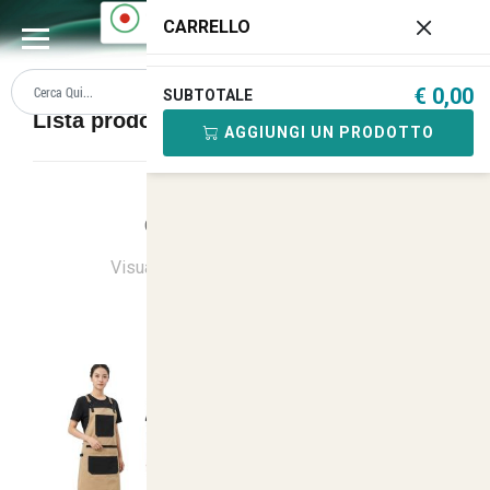
0
CARRELLO
€ 0,00
SUBTOTALE
Lista prodotti CASARO CASEIFICIO
AGGIUNGI UN PRODOTTO
Ordina
Ultimi Arrivi
Visualizzati
1
su
25
(di
25
prodotti)