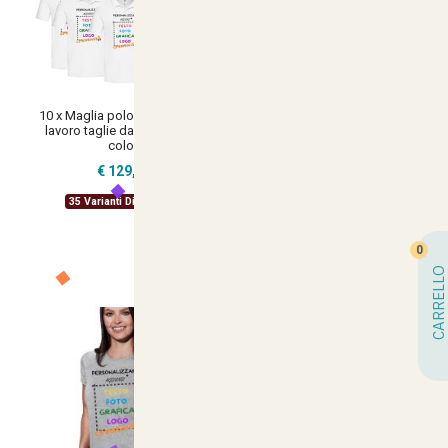
10 x Maglia polo da uomo per
10x T-Shirt manica corta donna
lavoro taglie da S a XXL vari
girocollo cotone vari colori da
colori
XXS a 3XL STAMPA DIRETTA
su tessuto o dft
€ 129,32
PERSONALIZZA CON IL TUO
LOGO
35 Varianti Disponibili
€ 50,02
35 Varianti Disponibili
0
CARRELLO