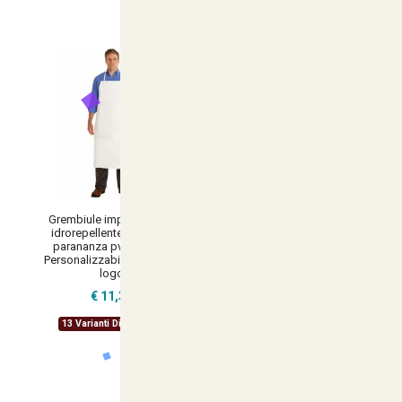
Grembiule impermeabile
Grembiule paravanti parananza
idrorepellente paravanti
cotone lavoro pasticcera
parananza pvc cuoco -
bianco e vari colori -
Personalizzabile con il tuo
Personalizzabile con il tuo
logo
logo
€ 11,34
€ 4,76
13 Varianti Disponibili
18 Varianti Disponibili