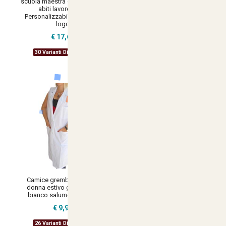
scuola maestra oss estetista
salumiere Macellaio
abiti lavoro italy -
supermercato Alimentari
Personalizzabile con il tuo
Operaio - Personalizzabile con
logo
il tuo logo
€ 17,69
€ 24,39
30 Varianti Disponibili
31 Varianti Disponibili
Camice grembiule lavoro
Camice salumeria
donna estivo giromanica
supermercato alimentari
bianco salumeria pulizie
donna grembiule bottoni
lavoro giromanica -
€ 9,90
Personalizzabile con il tuo
logo
26 Varianti Disponibili