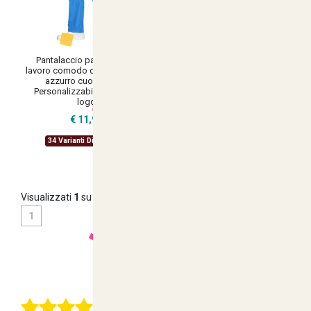
Pantalaccio pantalone da
lavoro comodo cotone bianco
azzurro cuoco chef -
Personalizzabile con il tuo
logo
€ 11,90
34 Varianti Disponibili
Visualizzati
1
su
25
(di
25
prodotti)
1