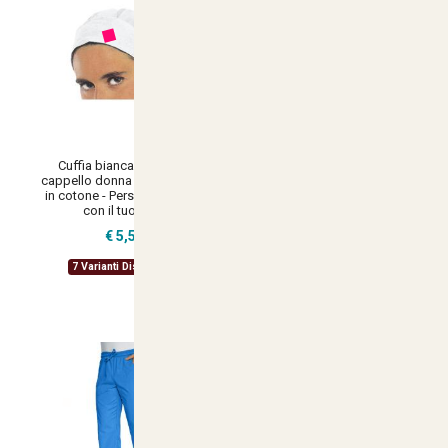
Cuffia bianca da lavoro
Cuffia bianca da lavoro
cappello donna misura unica
cappello donna con rete
in cotone - Personalizzabile
igienica haccp -
con il tuo logo
Personalizzabile con il tuo
logo
€ 5,57
€ 7,90
7 Varianti Disponibili
6 Varianti Disponibili