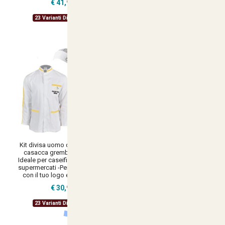
€ 41,90
€ 67,90
23 Varianti Disponibili
23 Varianti Disponibili
Kit divisa uomo da lavoro con
Divisa donna da lavoro Ideale
casacca grembiule e cuffia
per caseifici, laboratori e
Ideale per caseifici laboratori e
supermercati Personalizzabile
supermercati -Personalizzabile
con il tuo logo per un look
con il tuo logo e il tuo nome
professionale e su misura
€ 30,90
€ 64,90
23 Varianti Disponibili
24 Varianti Disponibili