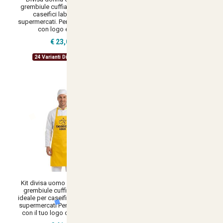
grembiule cuffia per lavoro in
camice e grembiule caseifici
caseifici laboratori e
laboratori mozzarella latteria
supermercati. Personalizzabile
supermercati Personalizzabile
con logo e nome
€ 19,90
€ 23,00
22 Varianti Disponibili
24 Varianti Disponibili
Kit divisa uomo con casacca
Kit Divisa da Lavoro Uomo
grembiule cuffia pantalone
operaio con Camice Grembiule
ideale per caseifici laboratori e
Cuffia Pantalone e Scarpe
supermercati Personalizzabile
Personalizzabile Caseifici
con il tuo logo o il tuo nome
Laboratori e Supermercati