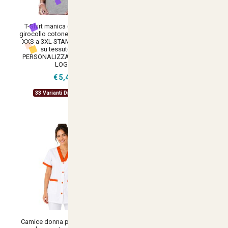
T-Shirt manica corta donna
T Shirt manica corta uomo
girocollo cotone vari colori da
girocollo cotone vari colori da
XXS a 3XL STAMPA DIRETTA
XXS a 5XL STAMPA DIRETTA
su tessuto o dft
su tessuto PERSONALIZZATA
PERSONALIZZA CON IL TUO
€ 4,99
LOGO
€ 5,49
35 Varianti Disponibili
33 Varianti Disponibili
Camice donna pulizie bianco
Giacca camice da Lavoro