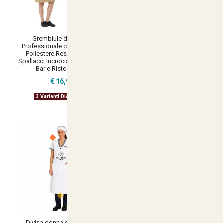
Grembiule da Lavoro
Divisa donna con camice
Professionale con Tasche in
grembiule pantalone cuffia per
Poliestere Resistente con
lavoro in caseifici laboratori e
Spallacci Incrociati per Cucina,
supermercati Personalizzabile
Bar e Ristorazione
con logo e nome
€ 16,90
€ 35,90
3 Varianti Disponibili
24 Varianti Disponibili
Divisa donna con camice
Kit da lavoro donna con