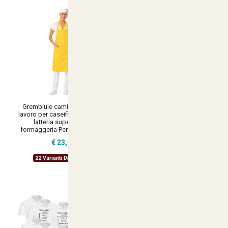
Grembiule camice donna da
Scarpe per oss in Microfibra
lavoro per caseifici laboratori e
con Suola Antishock Scarpe
latteria supermercati
da Lavoro Sanitario e
formaggeria Personalizzabile
ristorazione
€ 23,00
€ 23,90
22 Varianti Disponibili
15 Varianti Disponibili