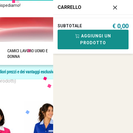
Rispediamo!
Chiamaci
+39 081
CARRELLO
182.04.488 - 376.03.40.419
€ 0,00
SUBTOTALE
0
AGGIUNGI UN
PRODOTTO
CAMICI LAVORO UOMO E
SANITARIA
ANFIBI E
DONNA
SCARPE
liori prezzi e dei vantaggi esclusivi.
rodotti)