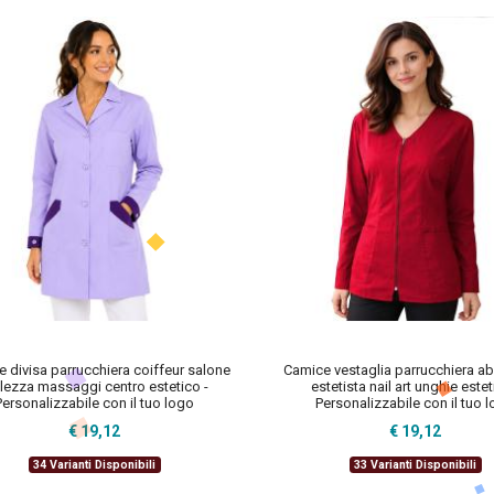
 divisa parrucchiera coiffeur salone
Camice vestaglia parrucchiera abi
llezza massaggi centro estetico -
estetista nail art unghie estet
Personalizzabile con il tuo logo
Personalizzabile con il tuo 
€ 19,12
€ 19,12
34 Varianti Disponibili
33 Varianti Disponibili