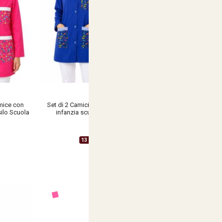
mice con
Set di 2 Camici per maestra asilo grembiule
ilo Scuola
infanzia scuola con fantasia colorata
€ 46,90
13 Varianti Disponibili