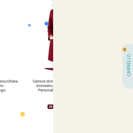
0
CARRELLO
rrucchiera
Camice donna pulizie albergo servizio
ro -
domestica bottoni tasche lavoro -
logo
Personalizzabile con il tuo logo
€ 15,90
26 Varianti Disponibili