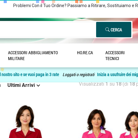
Problemi Con il Tuo Ordine? Passiamo a Ritirare, Sostituiamo e 
CERCA
ACCESSORI ABBIGLIAMENTO
HO.RE.CA
ACCESSORI
 prodotti CAMICI PER BIDELLI
MILITARE
TECNICI
 nostro sito e se vuoi paga in 3 rate
Loggati o registrati
Inizia a usufruire dei mig
Visualizzati
1
su
18
(di
18
p
a
Ultimi Arrivi