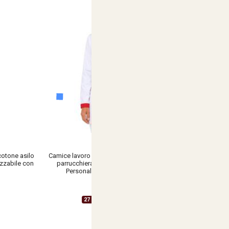
otone asilo
Camice lavoro estetista scuola maestra nail
izzabile con
parrucchiera estetica benessere spa -
Personalizzabile con il tuo logo
€ 20,59
27 Varianti Disponibili