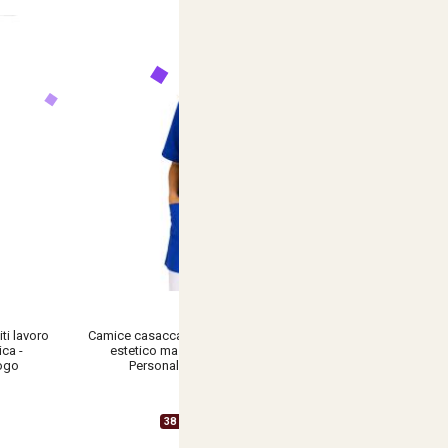
ti lavoro
Camice casacca estetista parrucchiera centro
ica -
estetico massaggi lavoro zip cotone -
logo
Personalizzabile con il tuo logo
€ 15,90
38 Varianti Disponibili