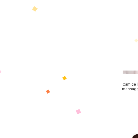
Camice l
massaggi