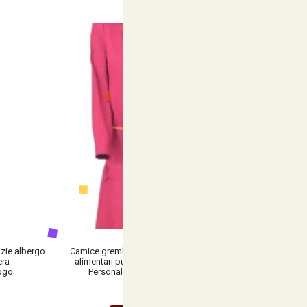
zie albergo
Camice grembiule donna lavoro estetista
ra -
alimentari pulizie scuola made in italy -
logo
Personalizzabile con il tuo logo
€ 15,12