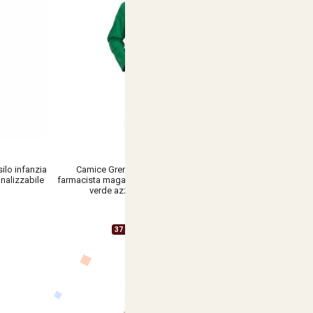
ilo infanzia
Camice Grembiule uomo misto cotone
nalizzabile
farmacista magazziniere lavoro bianco blu nero
verde azzurro - Personalizzabile
€ 13,90
37 Varianti Disponibili