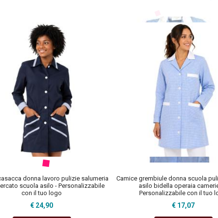
asacca donna lavoro pulizie salumeria
Camice grembiule donna scuola puli
rcato scuola asilo - Personalizzabile
asilo bidella operaia camerie
con il tuo logo
Personalizzabile con il tuo 
€ 24,90
€ 17,07