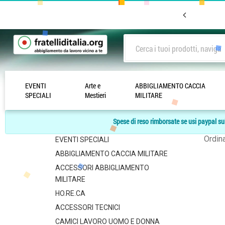
EVENTI
Arte e
ABBIGLIAMENTO CACCIA
Lista
SPECIALI
Mestieri
MILITARE
-
CATEGORIE
Spese di reso rimborsate se usi paypal sul
Arte e Mestieri
Ordin
EVENTI SPECIALI
ABBIGLIAMENTO CACCIA MILITARE
ACCESSORI ABBIGLIAMENTO
MILITARE
HO.RE.CA
ACCESSORI TECNICI
CAMICI LAVORO UOMO E DONNA