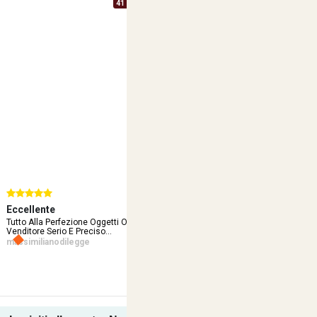
41 Varianti Disponibili
Eccellente
Eccellente
Ec
Tutto Alla Perfezione Oggetti Ok
Ottimo Venditore!...
Ot
Venditore Serio E Preciso...
davide18-91
te
massimilianodilegge