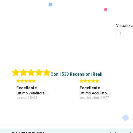
Visualizz
1
Con 1533 Recensioni Reali
Eccellente
Eccellente
i Ok
Ottimo Venditore!...
Ottimo Acquisto....
davide18-91
teodoroburt1977