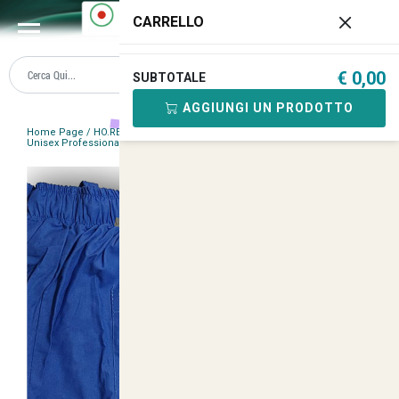
0
CARRELLO
€ 0,00
SUBTOTALE
AGGIUNGI UN PRODOTTO
Home Page
/
HO.RE.CA
/
Pantaloni sala e cucina
/
Pantalone Gessato
Unisex Professionale Chef Cuoco Ristorazione Antipiega
/
<
>