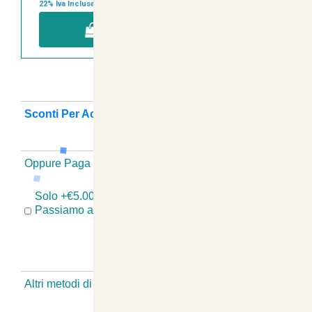
22% Iva Inclusa
AGGIUNGI A CARRELLO
Sconti Per Acquisti Multipli ? Guarda Qui
+
Oppure Paga Senza Registrazione
-
Solo +€5.00 se hai Problemi Con il Tuo Ordine?
Passiamo a Ritirare, Sostituiamo e Rispediamo!
Altri metodi di pagamento Senza Registrazione
-