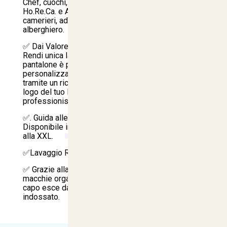
Chef, cuochi, aiuto cuochi, pasticceri e pizzaioli.
Ho.Re.Ca. e Accoglienza: Personale di sala,
camerieri, addetti al buffet e personale
alberghiero.
✅ Dai Valore al Tuo Brand (Servizio Ricamo):
Rendi unica la tua divisa aziendale! Questo
pantalone è predisposto per essere
personalizzato direttamente nei nostri laboratori
tramite un ricamo di alta qualità per applicare il
logo del tuo locale, della tua attività o il nome del
professionista.
✅. Guida alle Taglie e Manutenzione Range Taglie:
Disponibile in una gamma completa che va dalla S
alla XXL.
✅Lavaggio Rapido: Lavabile in lavatrice.
✅ Grazie alla componente in poliestere, le
macchie organiche scivolano via facilmente e il
capo esce dalla lavatrice quasi pronto per essere
indossato.