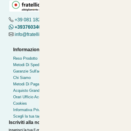
+39 081 182.04.488 - 376.03.40.419
+393760340419
info@fratelliditalia.org
Informazioni Utili
Pagamenti Accettati
Reso Prodotto
Bonifico
Metodi Di Spedizione
Contrassegno
Garanzie Sull'acquisto
Postepay
Chi Siamo
Pagamentoinsede
Metodi Di Pagamento
Paypal express
Acquisto Grandi Volumi
Clearpay
Orari Ufficio Acquisti
Cookies
Informativa Privacy
Scegli la tua taglia
Iscriviti alla nostra Newsletter
Inserisci la tua E-mail per ricevere le nostre offerte tramite