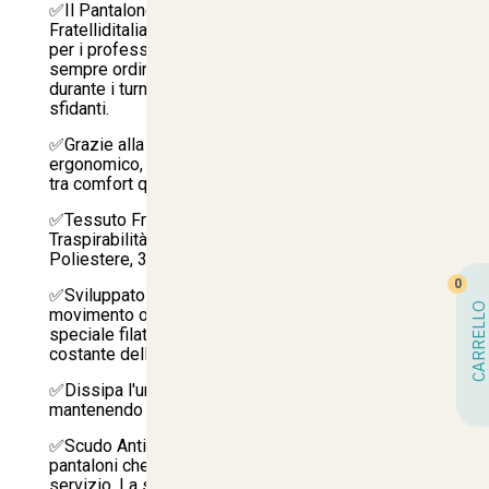
✅Il Pantalone da Lavoro Gessato firmato
Fratelliditalia è il capo tecnico d'élite progettato
per i professionisti che esigono un'immagine
sempre ordinata, elegante e impeccabile, anche
durante i turni più intensi e nei contesti termici più
sfidanti.
✅Grazie alla sua straordinaria versatilità e al taglio
ergonomico, rappresenta il perfetto bilanciamento
tra comfort quotidiano e resistenza all'usura.
✅Tessuto Fresco in Policotone ad Alta
Traspirabilità: Circolazione dell'Aria Attiva (65%
Poliestere, 35% Cotone):
0
✅Sviluppato per chi lavora costantemente in
CARRELLO
movimento o vicino a fonti di calore, questo
speciale filato leggero favorisce un ricircolo
costante dell'aria.
✅Dissipa l'umidità e il calore corporeo in eccesso,
mantenendo la pelle fresca e asciutta.
✅Scudo Antipieghe Professionale: Dimentica i
pantaloni che si sgualciscono dopo poche ore di
servizio. La struttura del tessuto è studiata per