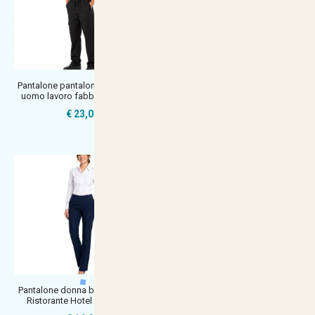
Pantalone pantaloni pantalaccio
Pantalone sale e pepe da cuoco
uomo lavoro fabbrica cuoco c
chef ristorante pub pizzeria
€ 23,02
€ 14,90
Pantalone donna blu Lavoro Bar
Pantalaccio pantalone da lavoro
Ristorante Hotel Classico fil
cotone per chef cuoco a quad