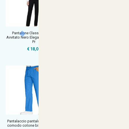
Pantalone Classico Donna
Pantaloni lavoro uomo nero
Avvitato Nero Elegante Antipiega
cameriere bar sala ristorante hot
Pr
€ 18,00
€ 18,00
Pantalaccio pantalone da lavoro
Pantalone pantalaccio cotone
comodo cotone bianco azzurro
cucina lavoro blu righe laccio