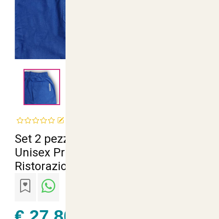
<
>
Recensisci questo articolo
Set 2 pezzi Pantalone Gessato
Unisex Professionale Chef Cuoco
Ristorazione Antipiega
€ 27,80