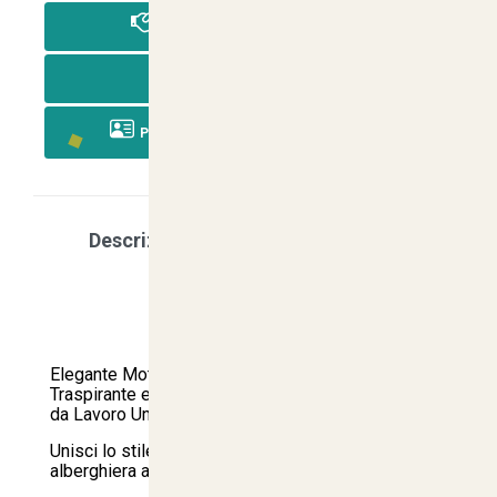
PAGA IN CONTRASSEGNO
PAGA CON BONIFICO
PAGA CON RICARICA POSTEPAY
Descrizione
Scegli la tua taglia
Caratteristica
Elegante Motivo Gessato, Comfort Termico
Traspirante e Tecnologia Antipieghe: Il Pantalone
da Lavoro Unisex Fratelliditalia
Unisci lo stile classico della tradizione culinaria e
alberghiera alla massima praticità operativa.