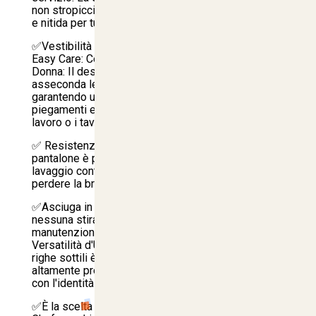
non stropicciarsi e mantener una piega dritta, tesa
e nitida per tutta la giornata lavorativa.
✅Vestibilità Regular Fit Unisex e Manutenzione
Easy Care: Comfort Ergonomico per Uomo e
Donna: Il design Unisex con vestibilità Regular Fit
asseconda le linee del corpo in modo naturale,
garantendo una totale libertà di movimento nei
piegamenti e nei passaggi rapidi tra i banchi di
lavoro o i tavoli.
✅ Resistenza ai Lavaggi Frequenti (No-Shrink): Il
pantalone è progettato per resistere a cicli di
lavaggio continui senza restringersi e senza
perdere la brillantezza dei colori.
✅Asciuga in tempi record e richiede poca o
nessuna stiratura, riducendo a zero i tempi di
manutenzione. Raffinatezza Cromatica e
Versatilità d'Uso: Il classico motivo gessato a
righe sottili è disponibile in tre varianti colore
altamente professionali per coordinarsi al meglio
con l'identità del tuo brand: Nero, Blu e Bordeaux.
✅È la scelta ideale per: Ristorazione e Cucina: