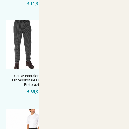
€ 11,90
€ 13,90
Set x5 Pantalone Unisex
Pantalaccio pantalone da lavoro
Professionale Chef Cuoco
in cotone a righe per chef c
Ristorazion
€ 13,90
€ 68,90