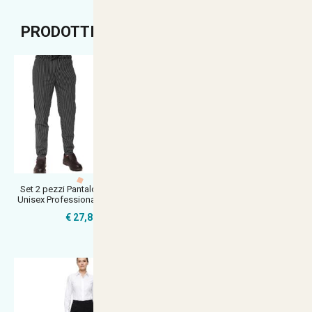
PRODOTTI CONSIGLIATI
Set 2 pezzi Pantalone Gessato
Pantalone donna da lavoro
Unisex Professionale Chef Cuoc
cameriera sala bar ristorante rece
€ 27,80
€ 18,00