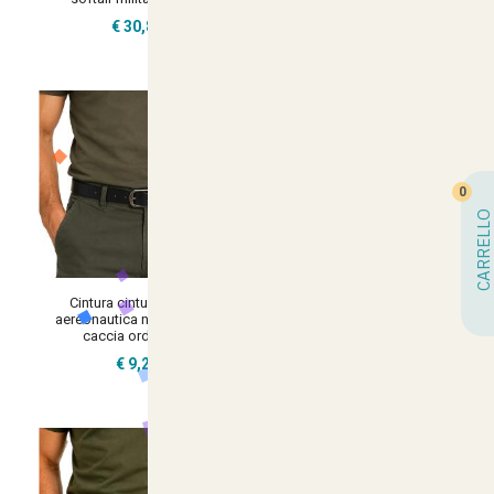
€ 30,80
€ 29,77
0
CARRELLO
Cintura cinturino pelle
Cinturone cintura tedesco v.o.
aereonautica nero militare
sgancio metallo militare
caccia ordinanza
germania nylon softair
€ 9,27
€ 9,26