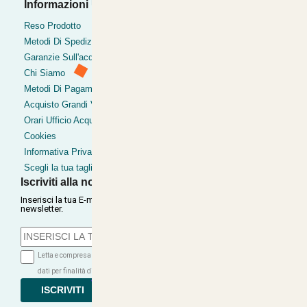
Informazioni Utili
Pagamenti Accettati
Bonifico
Reso Prodotto
Contrassegno
Metodi Di Spedizione
Postepay
Garanzie Sull'acquisto
Pagamentoinsede
Chi Siamo
Paypal express
Metodi Di Pagamento
Clearpay
Acquisto Grandi Volumi
Orari Ufficio Acquisti
Cookies
Informativa Privacy
Scegli la tua taglia
Iscriviti alla nostra Newsletter
Inserisci la tua E-mail per ricevere le nostre offerte tramite
newsletter.
Letta e compresa l'informativa sulla Privacy autorizzo il trattamento dei miei
dati per finalità di marketing (ricevere newsletter, novità, promozioni)...
ISCRIVITI