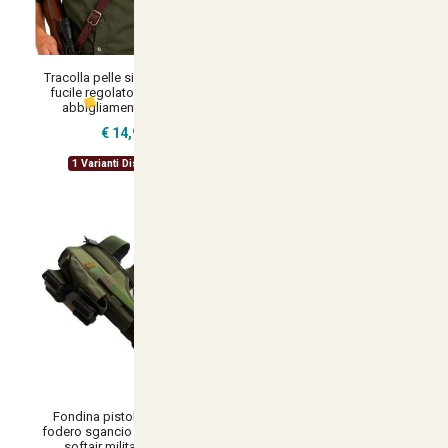
Tracolla pelle singolo strato
Tracolla in pelle per carabina
fucile regolatore in ottone
regolatore in ottone
abbigliamento caccia
abbigliamento caccia
€ 14,99
€ 14,90
1 Varianti Disponibili
1 Varianti Disponibili
Fondina pistola custodia
Cartucciera caccia proiettili
fodero sgancio rapido verde
pelle cordura 30 trenta celle
softair militare tattica
fibbia sport