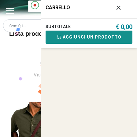
0
CARRELLO
€ 0,00
SUBTOTALE
Lista prodotti Cinture
AGGIUNGI UN PRODOTTO
Ordina
Ultimi Arrivi
Visualizzati
1
su
8
(di
8
prodotti)