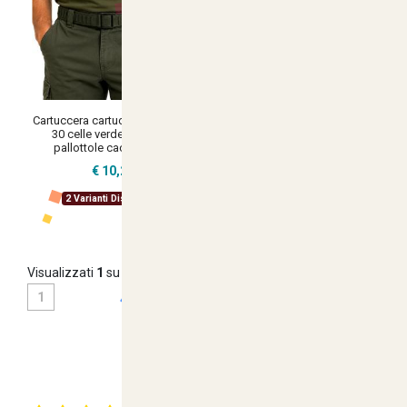
Cartuccera cartucciera elastica
Cintura cinturino cinta caccia
30 celle verde mimetico
pelle fatta a mano artigianale
pallottole caccia tordo
made in italy.
€ 10,20
€ 12,34
2 Varianti Disponibili
2 Varianti Disponibili
Visualizzati
1
su
8
(di
8
prodotti)
1