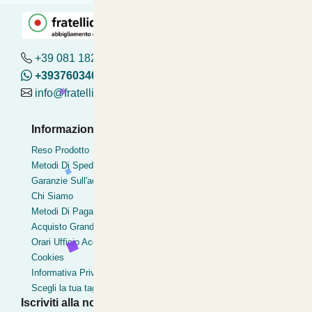
+39 081 182.04.488 - 376.03.40.419
+393760340419
info@fratelliditalia.org
Informazioni Utili
Pagamenti Accettati
Reso Prodotto
Bonifico
Metodi Di Spedizione
Contrassegno
Garanzie Sull'acquisto
Postepay
Chi Siamo
Pagamentoinsede
Metodi Di Pagamento
Paypal express
Acquisto Grandi Volumi
Clearpay
Orari Ufficio Acquisti
Cookies
Informativa Privacy
Scegli la tua taglia
Iscriviti alla nostra Newsletter