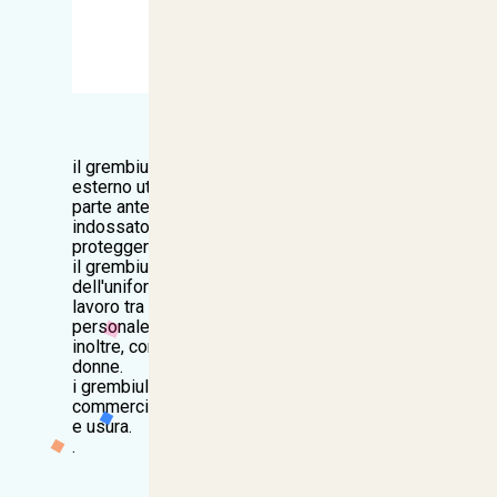
il grembiule è un indumento protettivo
esterno utilizzato per ricoprire soprattutto la
parte anteriore del corpo.può essere
indossato per motivi igienici o anche per
proteggere i vestiti da usura e strappi.
il grembiule fa parte comunemente
dell'uniforme di parecchie categorie di
lavoro tra cui camerieri, cuochi, infermiere,
personale domestico e può essere portato,
inoltre, come indumento decorativo dalle
donne.
i grembiuli indossati in molte imprese
commerciali per proteggere i vestiti da danni
e usura.
.