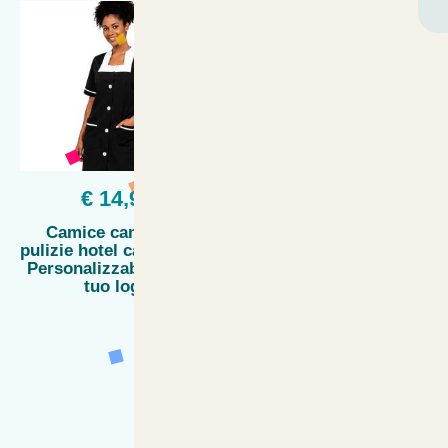
€ 14,90
€ 16,90
Camice cameriera
Camice casacca
pulizie hotel casa lavoro
estetista donna
Personalizzabile con il
parrucchiera sanitaria
tuo logo
infermiere oss lavoro -
Personalizzabile con il
tuo logo