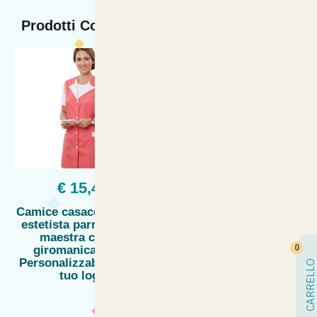
Prodotti Collegati
€ 15,44
€ 16,90
Camice casacca bottoni
Camice donna estetista
estetista parrucchiera
massaggi oss
maestra cotone
parrucchiera maestra
0
giromanica casa -
scuola asilo lavoro vari
Personalizzabile con il
colori taglie dalla XS
CARRELLO
tuo logo
alla XXXL