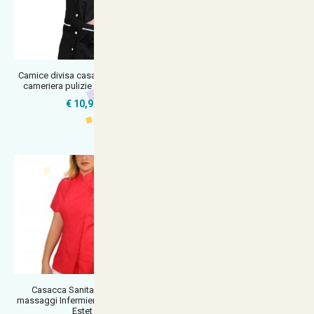
Camice divisa casacca classica
Camice casacca grembiule
cameriera pulizie albergo hot
lavoro nero donna parrucchiera
este
€ 10,90
€ 17,90
Casacca Sanitaria Donna
Poncho mantella estetista
massaggi Infermiera Dottoressa
grembiule parrucchiere estetica
Estet
ma