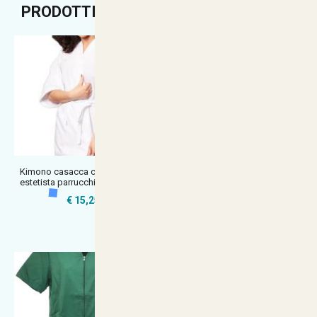
PRODOTTI CONSIGLIATI
Kimono casacca camice divisa
Camice casacca bianca
estetista parrucchiere lavoro m
supermercato lavoro estivo
salumeria r
€ 15,25
€ 14,90