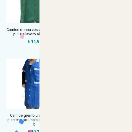
Camice donna vestaglia estetista
Complete summer smock, apron,
pulizie lavoro alimentari v
cleaning work cap, armhole cap
€ 14,90
€ 21,90
Camice grembiule blu mezze
Camice donna estetista
maniche portinaia pulizie donna
massaggi nero bianco
b
parrucchiere lav
€ 10,20
€ 18,90