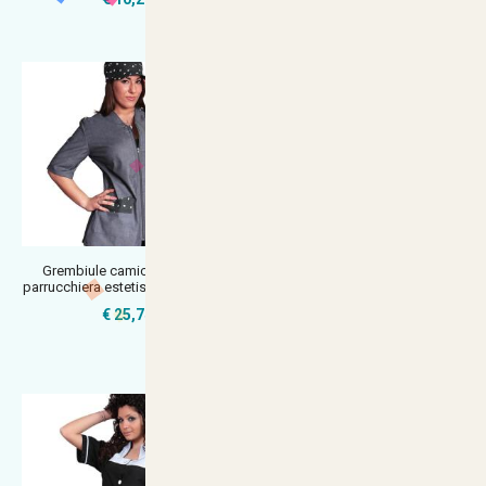
Grembiule camice casacca
Casacca camice corto viola
parrucchiera estetista abiti lavoro
glicine cotone abbigliamento
lavo
€ 25,74
€ 15,90