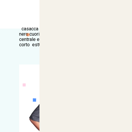
casacca zip donna fondo grigio finimento
nero cuori bianchi casacca da donna con zip
centrale e tasche 100% cotone modello
corto est058c