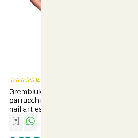
Recensisci questo articolo
Grembiule camice casacca
parrucchiera estetista abiti lavoro
nail art estetico