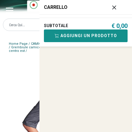
0
CARRELLO
€ 0,00
SUBTOTALE
AGGIUNGI UN PRODOTTO
Home Page
/
CAMICI DA LAVORO UOMO E DONNA
/
Donna Manica Corta
/
Grembiule camice casacca parrucchiera estetista abiti lavoro nail art
centro est
/