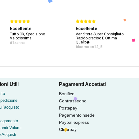
Eccellente
Eccellente
Tutto Ok, Spedizione
Venditore Super Consigliato!
Velocissima...
Rapido-preciso E Ottima
Qualit�...
it1zanna
bluemoon12_5
oni Utili
Pagamenti Accettati
tto
Bonifico
Spedizione
Contrassegno
ll'acquisto
Postepay
Pagamentoinsede
Pagamento
Paypal express
randi Volumi
Clearpay
o Acquisti