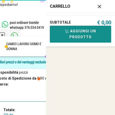
Rispediamo!
Chiamaci
+39 081
CARRELLO
182.04.488 - 376.03.40.419
€ 0,00
puoi ordinare tramite
SUBTOTALE
0
whatsapp 376.034.0419
AGGIUNGI UN
PRODOTTO
CAMICI LAVORO UOMO E
SANITARIA
ANFIBI E
DONNA
SCARPE
2% Iva Inclusa
liori prezzi e dei vantaggi esclusivi.
dice: :
sponibilità
pezzi
osto di Spedizione da
6.90 e gratuita dopo i 99 euro
arca:
Garanzia di Consegna entro 24/48 Ore
Assistenza Amichevole e Cortese
Lavorative
Totale:
22% Iva