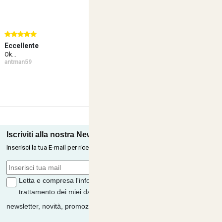
Eccellente
Eccellente
Ec
Ok...
Ok Perfetto Veloce!!!!...
Ra
antman59
federico717
al
Iscriviti alla nostra Newsletter
Inserisci la tua E-mail per ricevere le nostre offerte tramite newsletter.
Letta e compresa l'informativa sulla
Privacy
, autorizzo il
trattamento dei miei dati per finalità di marketing (ricevere
newsletter, novità, promozioni) da parte di
ISCRIVITI