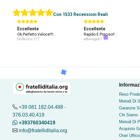
Con 1533 Recensioni Reali
Eccellente
Eccellente
Ok Perfetto Veloce!!!!...
Rapido E Preciso!!...
federico717
albenga67
Informazi
Reso Prodo
Metodi Di 
+39 081 182.04.488 -
Garanzie Su
376.03.40.419
Chi Siamo
Metodi Di 
+393760340419
Acquisto G
info@fratelliditalia.org
Orari Uffici