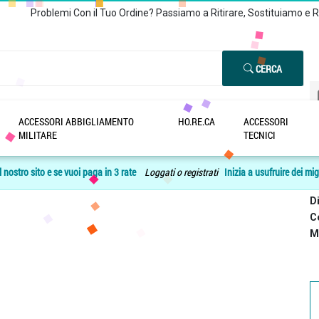
Problemi Con il Tuo Ordine? Passiamo a Ritirare, Sostituiamo e 
CERCA
ACCESSORI ABBIGLIAMENTO
HO.RE.CA
ACCESSORI
MILITARE
TECNICI
2
 nostro sito e se vuoi paga in 3 rate
Loggati o registrati
Inizia a usufruire dei mig
Co
Di
C
M