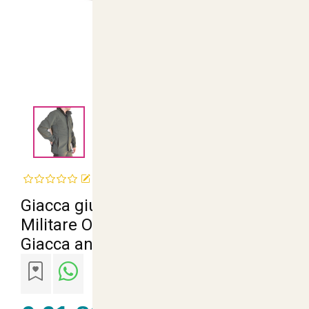
<
>
Recensisci questo articolo
Giacca giubbino Soft Shell Uomo
Militare Outdoor Impermeabile
Giacca antivento