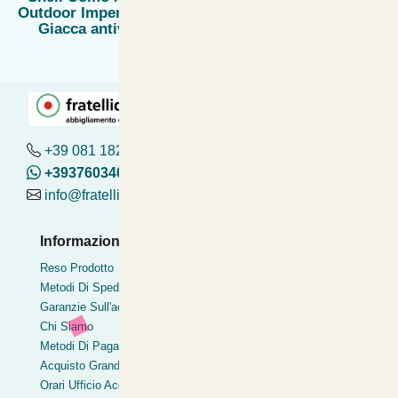
Outdoor Impermeabile
Giacca antivento
+39 081 182.04.488 - 376.03.40.419
+393760340419
info@fratelliditalia.org
Informazioni Utili
Pagamenti Accettati
Reso Prodotto
Bonifico
Metodi Di Spedizione
Contrassegno
Garanzie Sull'acquisto
Postepay
Chi Siamo
Pagamentoinsede
Metodi Di Pagamento
Paypal express
Acquisto Grandi Volumi
Clearpay
Orari Ufficio Acquisti