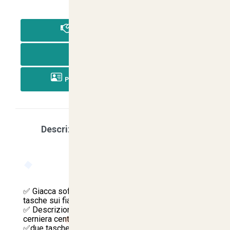
-
PAGA IN CONTRASSEGNO
PAGA CON BONIFICO
PAGA CON RICARICA POSTEPAY
Descrizione
Scegli la tua taglia
Caratteristica
✅ Giacca soft shell antivento con cerniera e
tasche sui fianchi
✅ Descrizione: giacca antivento soft shell
cerniera centrale
✅due tasche sui fianchi, taschino interno