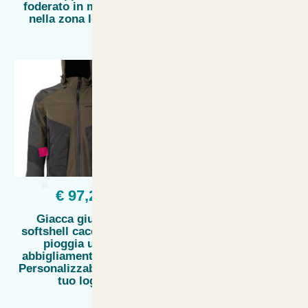
foderato in micropile
antigelo uomo
nella zona lombare
cappuccio
€ 97,22
€ 119,00
Giacca giubbino
Giacca softshell
softshell caccia vento
elasticizzato foderato in
pioggia uomo
pile e microfibra per
abbigliamento sport -
caccia uso sportivo
Personalizzabile con il
impermeabile con
tuo logo
cappuccio