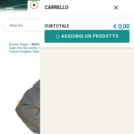
0
CARRELLO
€ 0,00
SUBTOTALE
AGGIUNGI UN PRODOTTO
Home Page
/
ABBIGLIAMENTO CACCIA MILITARE
/
Giacche e Parka
/
Giacche tecniche
/
Giacca giubbino Soft Shell Uomo Militare Outdoor
Impermeabile Giacca antivento
/
<
>