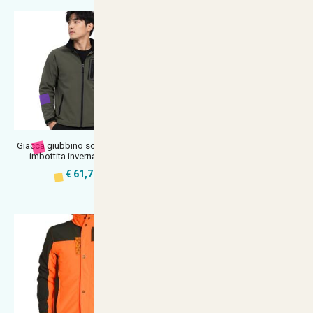
Giacca giubbino soft shell nylon
Giacca maglione pile imbottita
imbottita invernale antiven
imbottito neve montagna pelli
€ 61,70
€ 35,90