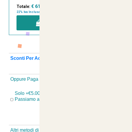
€ 61,80
Totale:
22% Iva Inclusa
AGGIUNGI A CARRELLO
Sconti Per Acquisti Multipli ? Guarda Qui
+
Oppure Paga Senza Registrazione
-
Solo +€5.00 se hai Problemi Con il Tuo Ordine?
Passiamo a Ritirare, Sostituiamo e Rispediamo!
Altri metodi di pagamento Senza Registrazione