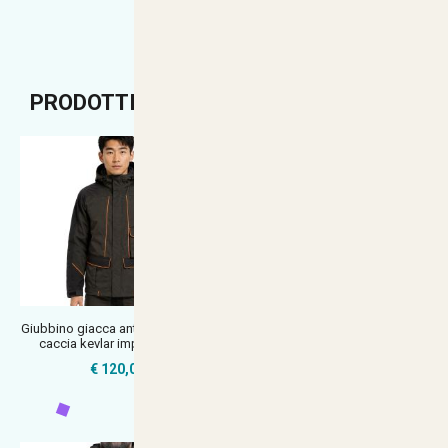
PRODOTTI CONSIGLIATI
Giubbino giacca antistrappo abiti
Giacca giubbino Softshell
caccia kevlar impermeabile
foderata in pile membrana M-tex
Im
€ 120,00
€ 99,90