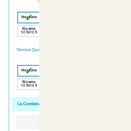
✓
Ricamo
Ricamo
Nessuna
7.5x7.5
10x10
Ricamo
Ricamo
12.5x12.5
15x15
Stampa Quadricromia Retro:
✓
Ricamo
Ricamo
Nessuna
7.5x7.5
10x10
Ricamo
Ricamo
Ricamo
12.5x12.5
15x15
20x20
La Combinazione Scelta ha 18 Pezzi Disponibili.
-
+