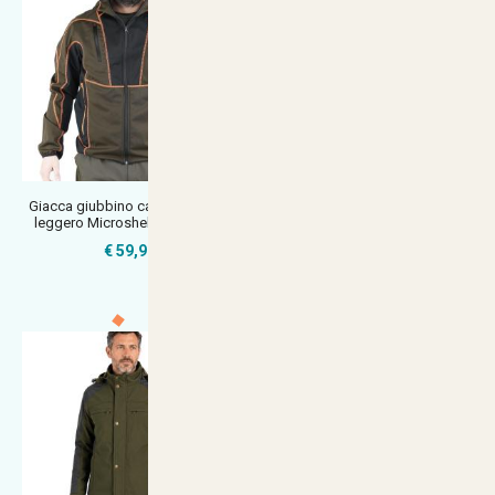
Giacca giubbino caccia tessuto
Giacca da caccia Masseria
leggero Microshell cappuccio
Hunting 84 Verde Ergonomica,
resis
€ 59,90
€ 99,99