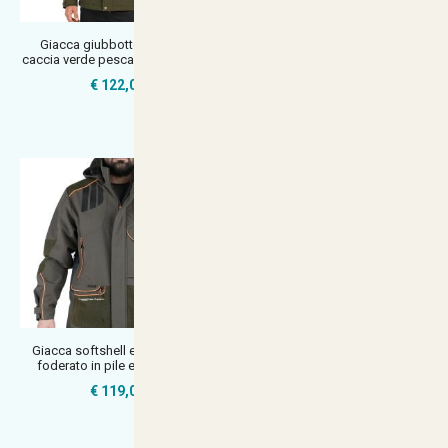
Giacca giubbotto softshell
Giacca giubbotto tecnico
caccia verde pesca imbottito nev
Softshell antivento impermeabile
ca
€ 122,00
€ 98,90
Giacca softshell elasticizzato
Giacca giubbino rip-stop
foderato in pile e microfibra
elasticizzato idrorepellente con
ca
€ 119,00
€ 59,90