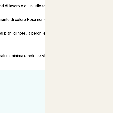
 di lavoro e di un utile taschino sul petto, perfetto per
nte di colore Rosa non è in tinta unita, ma presenta una
i piani di hotel, alberghi e resort, personale addetto
iratura minima e solo se strettamente necessario.