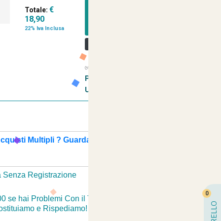
€
Totale:
AGGIUNGI A
18,90
CARRELLO
22% Iva Inclusa
Personalizza il Tuo Prodotto
✅
GUARDA IL VIDEO SU COME
PERSONALIZZARE
UN'ARTICOLO
cquisti Multipli ? Guarda Qui
+
 Senza Registrazione
-
0
00 se hai Problemi Con il Tuo Ordine? Passiamo a
CARRELLO
Sostituiamo e Rispediamo!