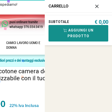
Rispediamo!
Chiamaci
+39 081
CARRELLO
182.04.488 - 376.03.40.419
€ 0,00
puoi ordinare tramite
SUBTOTALE
0
whatsapp 376.034.0419
AGGIUNGI UN
PRODOTTO
CAMICI LAVORO UOMO E
SANITARIA
ANFIBI E
a
/
DONNA
SCARPE
Recensisci questo articolo
liori prezzi e dei vantaggi esclusivi.
onna cameriera lavoro pulizie
cotone camera domestica casa -
zzabile con il tuo logo
90
22% Iva Inclusa