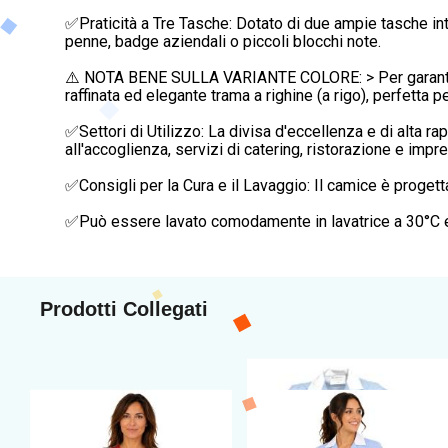
✅Praticità a Tre Tasche: Dotato di due ampie tasche inte
penne, badge aziendali o piccoli blocchi note.
⚠️ NOTA BENE SULLA VARIANTE COLORE: > Per garantirti l
raffinata ed elegante trama a righine (a rigo), perfetta per
✅Settori di Utilizzo: La divisa d'eccellenza e di alta r
all'accoglienza, servizi di catering, ristorazione e impres
✅Consigli per la Cura e il Lavaggio: Il camice è proget
✅Può essere lavato comodamente in lavatrice a 30°C e, 
Prodotti Collegati