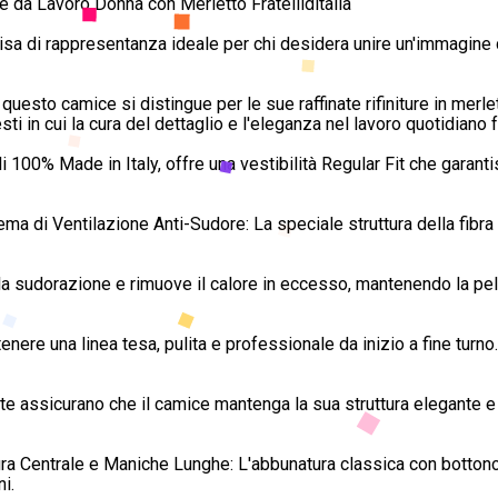
da Lavoro Donna con Merletto Fratelliditalia
ivisa di rappresentanza ideale per chi desidera unire un'immagine
uesto camice si distingue per le sue raffinate rifiniture in merlet
ti in cui la cura del dettaglio e l'eleganza nel lavoro quotidiano 
li 100% Made in Italy, offre una vestibilità Regular Fit che garant
 di Ventilazione Anti-Sudore: La speciale struttura della fibra 
sudorazione e rimuove il calore in eccesso, mantenendo la pelle 
re una linea tesa, pulita e professionale da inizio a fine turno. 
curate assicurano che il camice mantenga la sua struttura elegante
a Centrale e Maniche Lunghe: L'abbunatura classica con bottoncin
i.