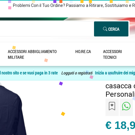
Problemi Con il Tuo Ordine? Passiamo a Ritirare, Sostituiamo e 
CERCA
ACCESSORI ABBIGLIAMENTO
HO.RE.CA
ACCESSORI
/
Camice donna cameriera lavoro pulizie casacca cotone camera domestica cas
MILITARE
TECNICI
 nostro sito e se vuoi paga in 3 rate
Loggati o registrati
Inizia a usufruire dei mig
Camice d
casacca 
Personali
€ 18,