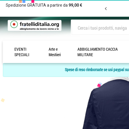
Spedizione GRATUITA a partire da
99,00 €
EVENTI
Arte e
ABBIGLIAMENTO CACCIA
Home Page
/
CAMICI DA LAVORO UOMO E DONNA
/
Donna Manica corta
SPECIALI
Mestieri
MILITARE
Spese di reso rimborsate se usi paypal sul