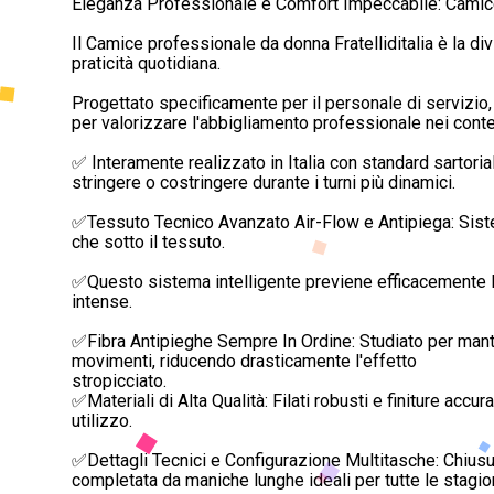
Eleganza Professionale e Comfort Impeccabile: Camice 
Il Camice professionale da donna Fratelliditalia è la d
praticità quotidiana.
Progettato specificamente per il personale di servizio, q
per valorizzare l'abbigliamento professionale nei contes
✅ Interamente realizzato in Italia con standard sartoria
stringere o costringere durante i turni più dinamici.
✅Tessuto Tecnico Avanzato Air-Flow e Antipiega: Sistema
che sotto il tessuto.
✅Questo sistema intelligente previene efficacemente la 
intense.
✅Fibra Antipieghe Sempre In Ordine: Studiato per mantene
movimenti, riducendo drasticamente l'effetto
stropicciato.
✅Materiali di Alta Qualità: Filati robusti e finiture ac
utilizzo.
✅Dettagli Tecnici e Configurazione Multitasche: Chiusur
completata da maniche lunghe ideali per tutte le stagion