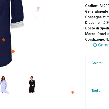
Codice: :
AL20
Generalmente 
>
Consegna stim
Disponibilità
3
Costo di Sped
Marca:
fratelli
Garan
Condizione:
N
Ass
Colore:
>
Taglia: