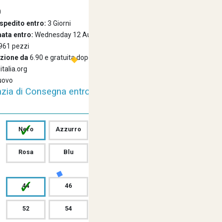
0
spedito entro:
3 Giorni
ata entro:
Wednesday 12 August 2026
961 pezzi
izione da
6.90 e gratuita dopo i 99 euro
ditalia.org
zia di Consegna entro 24/48 Ore Lavorative
uovo
✓
istenza Amichevole e Cortese Sempre a tua
Nero
Azzurro
Bordeaux
Celeste
Rosa
Blu
Nero
Disposizione
✓
44
46
48
50
52
54
56
58