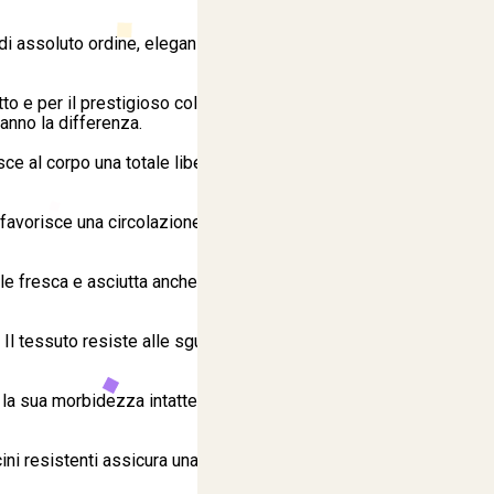
 di assoluto ordine, eleganza e tradizione alla massima
to e per il prestigioso colletto ricamato, dettagli pensati
fanno la differenza.
isce al corpo una totale libertà di movimento, senza
favorisce una circolazione costante dell'aria sia sopra
fresca e asciutta anche durante le attività fisiche più
Il tessuto resiste alle sgualciture causate dai continui
 e la sua morbidezza intatte anche dopo numerosi cicli di
i resistenti assicura una chiusura solida e ordinata,