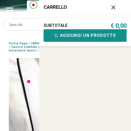
0
CARRELLO
€ 0,00
SUBTOTALE
AGGIUNGI UN PRODOTTO
Home Page
/
CAMICI DA LAVORO UOMO E DONNA
/
Donna Manica Corta
/
Camice estetista centro estetico massaggiatrice corto avvitato
benessere lavoro
/
<
>