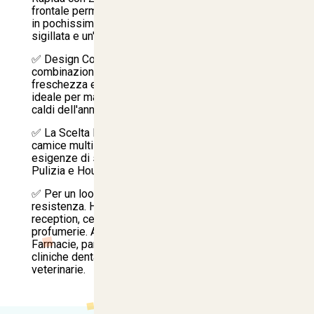
frontale permette di indossare e sfilare il camice
in pochissimi secondi, offrendo una linea pulita,
sigillata e un'ottima resistenza all'usura quotidiana.
✅ Design Corto a Mezze Maniche: La
combinazione perfetta per chi cerca la massima
freschezza e agilità nei movimenti delle braccia,
ideale per mansioni dinamiche o per i periodi più
caldi dell'anno.
✅ La Scelta Ideale per i Professionisti di: Questo
camice multistagione risponde perfettamente alle
esigenze di svariati settori d'élite: Imprese di
Pulizia e Housekeeping:
✅ Per un look aziendale moderno e ad alta
resistenza. Hospitality e Benessere: Hotel,
reception, centri estetici, spa, parrucchiere e
profumerie. Ambito Sanitario e Scientifico:
Farmacie, parafarmacie, laboratori di analisi,
cliniche dentali, studi odontoiatrici e cliniche
veterinarie.