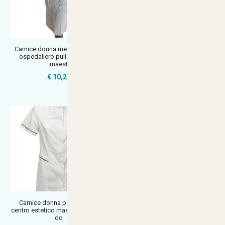
Camice donna mezze maniche
Set kit di 2 Casacca per Maestra
ospedaliero pulizie operaia
Asilo e Scuola infanzia con
maest
€ 47,90
€ 10,20
Camice donna parrucchiera
Camice donna giromanica lavoro
centro estetico massaggi unghie
scuola salumeria alimentari o
do
€ 19,90