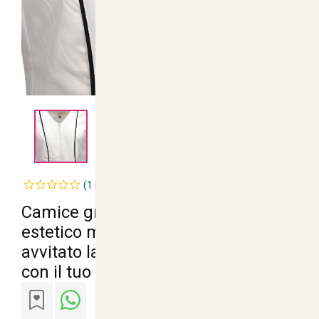
<
>
(1 Recensioni)
Camice grembiule estetista centro
estetico massaggiatrice corto
avvitato lavoro - Personalizzabile
con il tuo logo