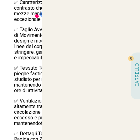
✅ Caratterizzato da eleganti profili neri a
contrasto che delineano la figura, questo camice a
mezze maniche si distingue per la sua
eccezionale versatilità operativa.
✅ Taglio Avvitato Regular Fit (Eleganza e Libertà
di Movimento): Silhouette Avvitata e Femminile: Il
design è modellato per seguire dolcemente le
linee del corpo, valorizzando la figura senza mai
stringere, garantendo un aspetto sempre ordinato
e impeccabile davanti al cliente.
0
CARRELLO
✅ Tessuto Tecnologico Antipieghe: Dimentica le
pieghe fastidiose a metà turno. Il filato speciale è
studiato per non sgualcirsi e non stropicciarsi,
mantenendo la piega ottimale anche dopo molte
ore di attività intensa.
✅ Ventilazione Attiva e Comfort: Il tessuto
altamente traspirante favorisce una costante
circolazione dell'aria, dissipando il calore in
eccesso e prevenendo la sudorazione,
mantenendoti fresca e asciutta in ogni stagione.
✅ Dettagli Tecnici Pensati per chi Lavora: Chiusura
Rapida con Zip Centrale: La robusta cerniera