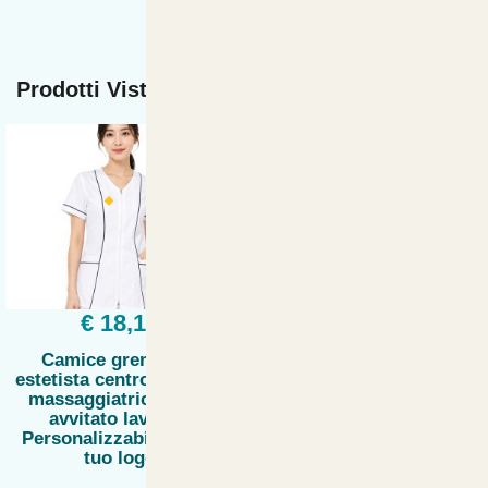
Prodotti Visti di recente
€ 18,12
Camice grembiule
estetista centro estetico
massaggiatrice corto
avvitato lavoro -
Personalizzabile con il
tuo logo