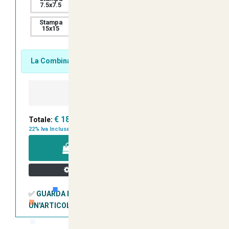
7.5x7.5
10x10
12.5x12.5
Stampa
Stampa
Stampa
15x15
a5 20x14
a4 30x20
La Combinazione Scelta ha 45 Pezzi Disponibili.
-
+
€ 18,12
Totale:
22% Iva Inclusa
AGGIUNGI A CARRELLO
Personalizza il Tuo Prodotto
✅
GUARDA IL VIDEO SU COME PERSONALIZZARE
UN'ARTICOLO