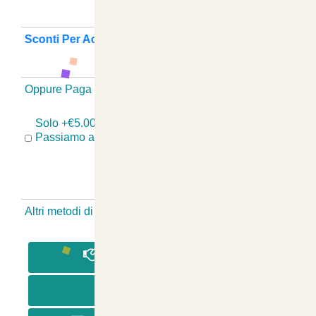
Sconti Per Acquisti Multipli ? Guarda Qui
+
Oppure Paga Senza Registrazione
-
Solo +€5.00 se hai Problemi Con il Tuo Ordine?
Passiamo a Ritirare, Sostituiamo e Rispediamo!
Altri metodi di pagamento Senza Registrazione
-
PAGA IN CONTRASSEGNO
PAGA CON BONIFICO