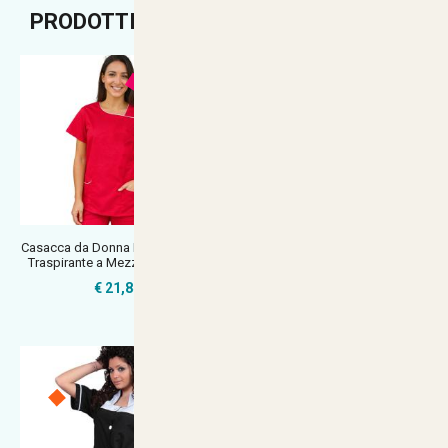
PRODOTTI CONSIGLIATI
Casacca da Donna Professionale
Camice estetista abbigliamento
Traspirante a Mezze Maniche c
lavoro casacca jeans tasche c
€ 21,84
€ 25,74