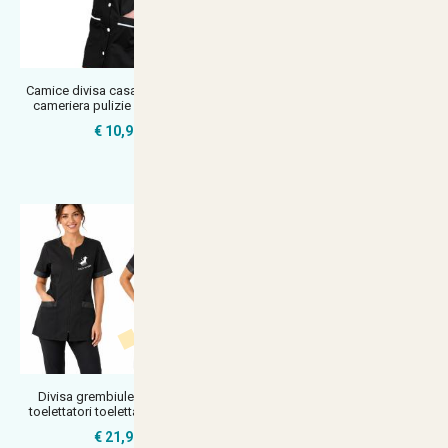
Camice divisa casacca classica
Camice divisa estetista
cameriera pulizie albergo hot
massaggiatrice centro estetico
tasch
€ 10,90
€ 25,74
Divisa grembiule donna per
Camice grembiule per Maestra
toelettatori toelettatrici camice
Asilo infanzia insegnante educa
€ 21,90
€ 24,90