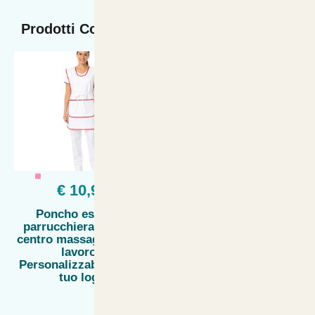
Prodotti Collegati
€ 10,90
€ 24,32
Poncho estetista
Casacca grembiule
parrucchiera estetica
Lavoro camice Donna
centro massaggi donna
Parrucchiera Estetista
lavoro -
Alimentari Maestra
Personalizzabile con il
bidella Personalizzabile
tuo logo
con il tuo logo