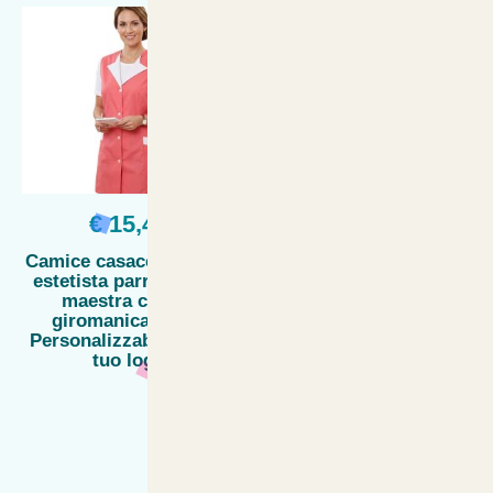
€ 15,44
€ 15,90
Camice casacca bottoni
Camice bidella divisa
estetista parrucchiera
scuola grembiule mezze
maestra cotone
maniche taglie forti
giromanica casa -
asilo large -
Personalizzabile con il
Personalizzabile con il
tuo logo
tuo logo