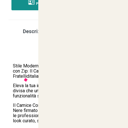
PAGA CON RICARICA POSTEPAY
Descrizione
Scegli la tua taglia
Caratteristica
Stile Moderno, Silhouette Valorizzata e Praticità
con Zip: Il Camice da Lavoro Donna Bianco e Nero
Fratelliditalia
Eleva la tua immagine professionale con una
divisa che unisce un design contemporaneo a una
funzionalità senza compromessi.
Il Camice Corto da Donna Bianco con Rifiniture
Nere firmato Fratelliditalia è stato progettato per
le professioniste dinamiche che desiderano un
look curato, scattante e di forte impatto visivo.