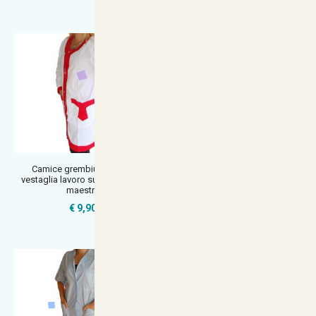
Camice grembiule donna
Camice grembiule Estetista
vestaglia lavoro supermercato
parrucchiera Donna Mezza
maestra
Manica A
€ 9,90
€ 24,90