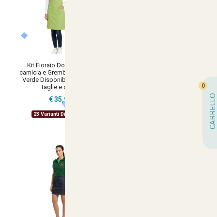
Kit Fioraio Donna T-shirt
Kit Fioraio con T-shirt camicia e
camicia e Grembiule Paragilet
Grembiule Paragilet Disponibili
Verde Disponibili in diverse
in diverse taglie e colori made
0
taglie e colori
in italy
CARRELLO
€ 35,90
€ 33,00
23 Varianti Disponibili
23 Varianti Disponibili