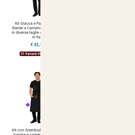
Kit Giacca e Pantalone per
Kit Grembiule e Polo per
Baristi e Camerieri disponibili
Barista e Cameriere
in diverse taglie e colori made
Disponibile in varie taglie e
in italy
colori made in italy
€ 42,90
€ 30,90
31 Varianti Disponibili
38 Varianti Disponibili
Kit con Grembiule e t-shirt per
Kit Donna Fioraio con Camice
barista e cameriere made in
e Grembiule per professionisti