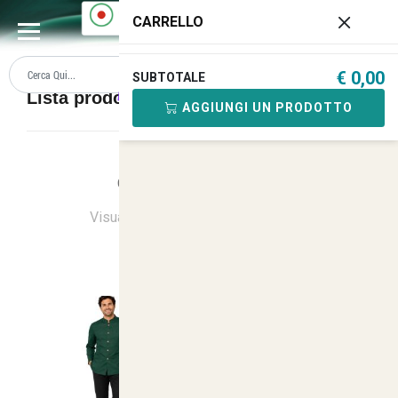
0
CARRELLO
€ 0,00
SUBTOTALE
Lista prodotti KIT CAMERIERE
AGGIUNGI UN PRODOTTO
Ordina
Ultimi Arrivi
Visualizzati
1
su
19
(di
19
prodotti)