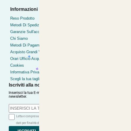
Informazioni Utili
Pagamenti Accettati
Bonifico
Reso Prodotto
Contrassegno
Metodi Di Spedizione
Postepay
Garanzie Sull'acquisto
Pagamentoinsede
Chi Siamo
Paypal express
Metodi Di Pagamento
Clearpay
Acquisto Grandi Volumi
Orari Ufficio Acquisti
Cookies
Informativa Privacy
Scegli la tua taglia
Iscriviti alla nostra Newsletter
Inserisci la tua E-mail per ricevere le nostre offerte tramite
newsletter.
Letta e compresa l'informativa sulla Privacy autorizzo il trattamento dei miei
dati per finalità di marketing (ricevere newsletter, novità, promozioni)...
ISCRIVITI