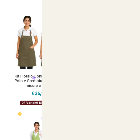
Kit Fioraio Donna Maglietta
Kit Fioraio Uomo T-shirt Polo
Polo e Grembiule in diverse
Grembiule disponibili in
misure e colori
diverse misure e colori
€ 36,90
€ 35,90
26 Varianti Disponibili
24 Varianti Disponibili