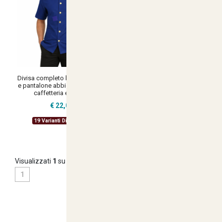
Divisa completo barista giacca
e pantalone abbigliamento bar
caffetteria elegante
€ 22,00
19 Varianti Disponibili
Visualizzati
1
su
19
(di
19
prodotti)
1