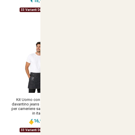
€ 15,90
Personalizzabile con Nome e
Logo
33 Varianti Disponibili
€ 19,90
34 Varianti Disponibili
Kit Uomo con Grembiule
Kit Completo Uomo per
davantino jeans corto e t-shirt
Camerieri con Grembiule in
per cameriere sala e bar made
Jeans e Camicia disponibile
in italy
dalla taglia XS alla XXL made
in italy
€ 16,90
€ 39,90
33 Varianti Disponibili
23 Varianti Disponibili