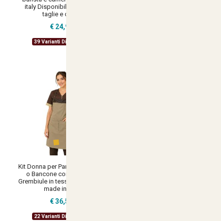
italy Disponibile in diverse
ed artigiani vari colori e taglie
taglie e colori
made in italy
€ 24,90
€ 34,90
39 Varianti Disponibili
24 Varianti Disponibili
Kit Donna per Panetteria Forno
Kit Uomo con Grembiule e
o Bancone con Camice e
Camicia per Cameriere Sala e
Grembiule in tessuto antipiega
Bar disponibile in diverse
made in italy
taglie e colori made in italy
€ 36,58
€ 39,00
22 Varianti Disponibili
37 Varianti Disponibili