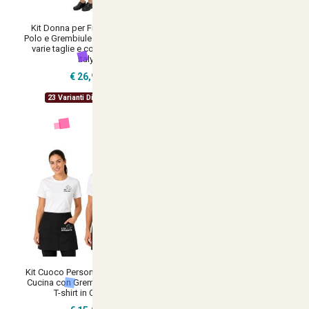
Kit Donna per Fioraio T-shirt
Kit Cuoco Donna
Polo e Grembiule disponibile in
Personalizzabile per cucina
varie taglie e colori made in
con t-shirt e grembiule corto
italy
nero
€ 26,90
€ 15,90
23 Varianti Disponibili
34 Varianti Disponibili
Kit Cuoco Personalizzabile per
Kit donna con Grembiule
Cucina con Grembiule Corto e
davantino jeans corto e t-shirt
T-shirt in Cotone
per cameriere sala bar e divisa
per Scuola Alberghiera