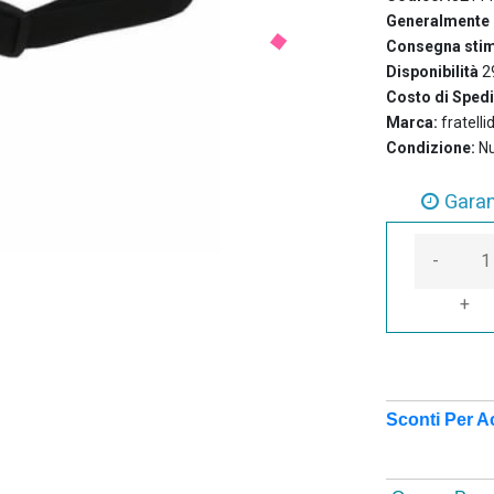
Generalmente 
Consegna stim
Disponibilità
2
Costo di Sped
Marca:
fratelli
Condizione:
N
Garan
Ass
-
+
Sconti Per A