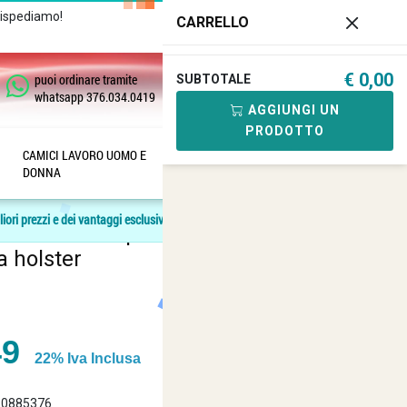
Rispediamo!
Chiamaci
+39 081
CARRELLO
182.04.488 - 376.03.40.419
€ 0,00
puoi ordinare tramite
SUBTOTALE
0
whatsapp 376.034.0419
AGGIUNGI UN
PRODOTTO
CAMICI LAVORO UOMO E
SANITARIA
ANFIBI E
DONNA
SCARPE
Recensisci questo articolo
liori prezzi e dei vantaggi esclusivi.
cm softair 2 punti regolabile nera
a holster
49
22% Iva Inclusa
10885376