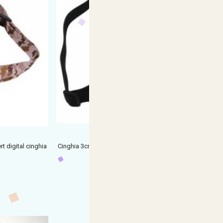
t digital cinghia
Cinghia 3cm softair 2 punti regolabile nera br02 vega
holste
€ 23,49