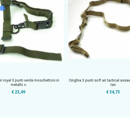
ir royal 3 punti verde moschettoni in
Cinghia 3 punti soft air tactical assa
metallo c
tan
€ 23,49
€ 34,73