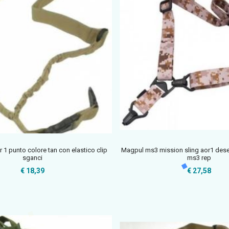
r 1 punto colore tan con elastico clip
Magpul ms3 mission sling aor1 deser
sganci
ms3 rep
€ 18,39
€ 27,58