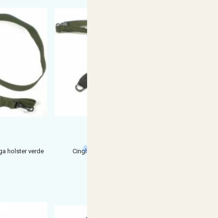
ega holster verde
Cinghia 01744 softair nylon 1 punto verde
moschettone in me
€ 33,71