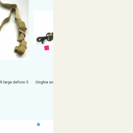
ult large defcon 5
Cinghia softair cordino 1741 con elastico universale
vegetat
€ 23,49