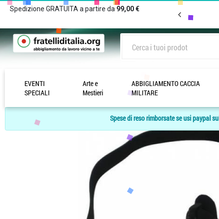
Spedizione GRATUITA a partire da
99,00 €
EVENTI
Arte e
ABBIGLIAMENTO CACCIA
Home Page
/
ACCESSORI TECNICI
/
Cartuccere e Cinghie
/
Cinghia 3cm sof
SPECIALI
Mestieri
MILITARE
Spese di reso rimborsate se usi paypal sul