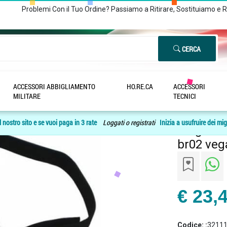
Problemi Con il Tuo Ordine? Passiamo a Ritirare, Sostituiamo e 
CERCA
ACCESSORI ABBIGLIAMENTO
HO.RE.CA
ACCESSORI
tair 2 punti regolabile nera br02 vega holster
/
MILITARE
TECNICI
 nostro sito e se vuoi paga in 3 rate
Loggati o registrati
Inizia a usufruire dei mig
Cinghia 3
br02 veg
€ 23,
Codice: :
3211