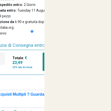
spedito entro:
2 Giorni
ata entro:
Tuesday 11 August 2026
9 pezzi
izione da
6.90 e gratuita dopo i 99 euro
ditalia.org
uovo
zia di Consegna entro 24/48 Ore Lavorative
istenza Amichevole e Cortese Sempre a tua
€
Totale:
AGGIUNGI A
23,49
CARRELLO
22% Iva Inclusa
Disposizione
cquisti Multipli ? Guarda Qui
+