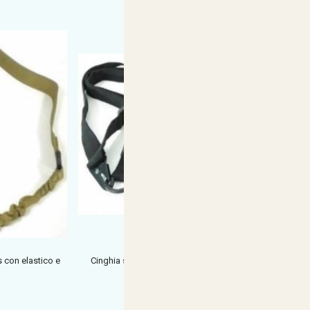
s con elastico e
Cinghia softair royal 3 punti nera moschettoni in
metallo cl
€ 23,49