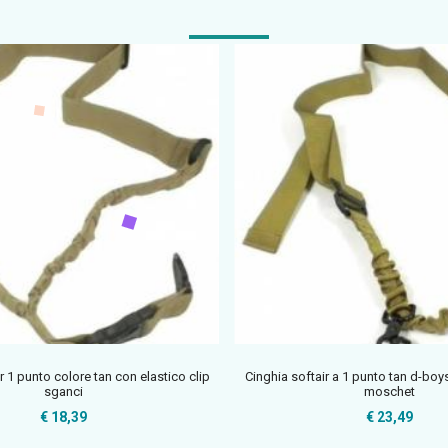
r 1 punto colore tan con elastico clip
Cinghia softair a 1 punto tan d-boy
sganci
moschet
€ 18,39
€ 23,49