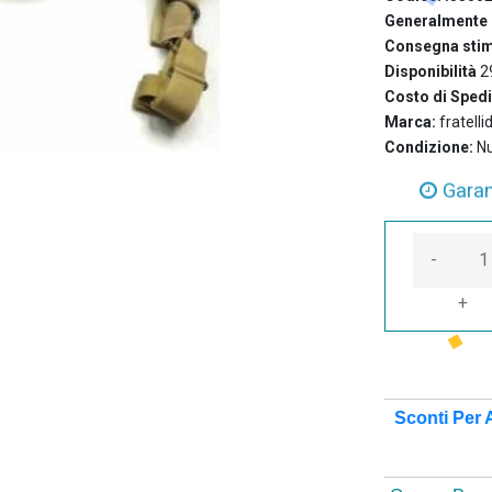
Generalmente 
Consegna stim
Disponibilità
2
Costo di Sped
Marca:
fratelli
Garan
Condizione:
N
Ass
-
+
Sconti Per A