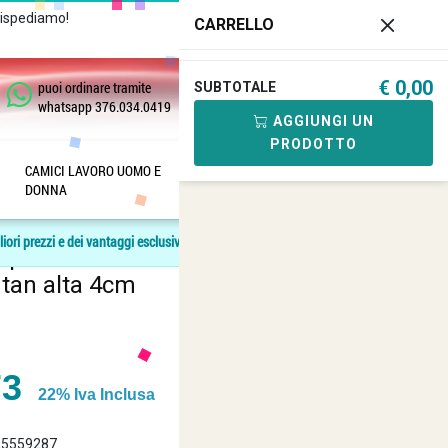
Rispediamo!
Chiamaci
+39 081
CARRELLO
182.04.488 - 376.03.40.419
€ 0,00
puoi ordinare tramite
SUBTOTALE
0
whatsapp 376.034.0419
AGGIUNGI UN
PRODOTTO
CAMICI LAVORO UOMO E
SANITARIA
ANFIBI E
DONNA
SCARPE
Recensisci questo articolo
liori prezzi e dei vantaggi esclusivi.
 punti soft air tactical assault large
 tan alta 4cm
73
22% Iva Inclusa
25559287