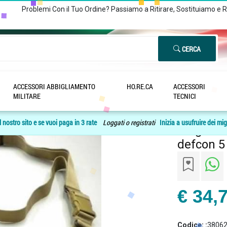
Problemi Con il Tuo Ordine? Passiamo a Ritirare, Sostituiamo e 
CERCA
ACCESSORI ABBIGLIAMENTO
HO.RE.CA
ACCESSORI
 soft air tactical assault large defcon 5 tan alta 4cm
/
MILITARE
TECNICI
 nostro sito e se vuoi paga in 3 rate
Loggati o registrati
Inizia a usufruire dei mig
Cinghia 3
defcon 5
€ 34,
Codice: :
3806