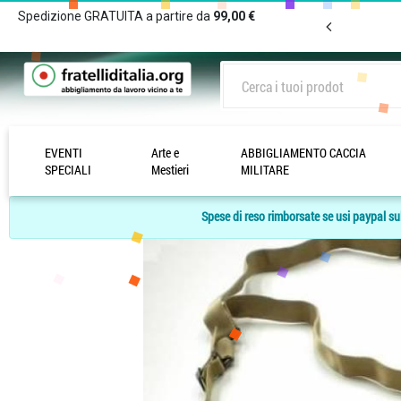
Spedizione GRATUITA a partire da
99,00 €
EVENTI
Arte e
ABBIGLIAMENTO CACCIA
Home Page
/
ACCESSORI TECNICI
/
Cartuccere e Cinghie
/
Cinghia 3 punti
SPECIALI
Mestieri
MILITARE
Spese di reso rimborsate se usi paypal sul