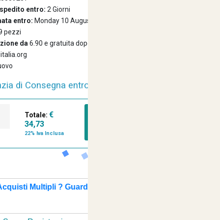
spedito entro:
2 Giorni
ata entro:
Monday 10 August 2026
9 pezzi
izione da
6.90 e gratuita dopo i 99 euro
ditalia.org
zia di Consegna entro 24/48 Ore Lavorative
uovo
istenza Amichevole e Cortese Sempre a tua
€
Totale:
AGGIUNGI A
34,73
CARRELLO
22% Iva Inclusa
Disposizione
cquisti Multipli ? Guarda Qui
+