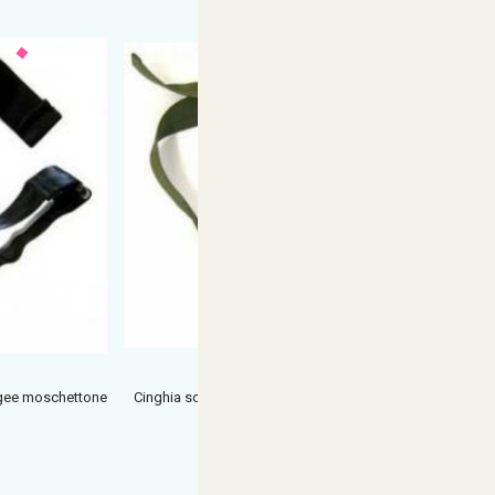
ngee moschettone
Cinghia softair royal 1 puntio verde moschettone in
metallo
€ 19,41