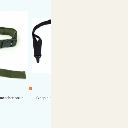
 moschettoni in
Cinghia softair replica magpul ms3 multi mission
sling nera
€ 25,54