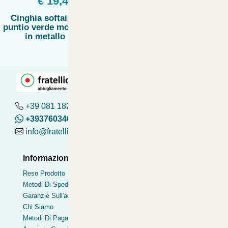
€ 19,41
Cinghia softair royal 1
puntio verde moschettone
in metallo bx09
+39 081 182.04.488 - 376.03.40.419
+393760340419
info@fratelliditalia.org
Informazioni Utili
Pagamenti Accettati
Reso Prodotto
Bonifico
Metodi Di Spedizione
Contrassegno
Garanzie Sull'acquisto
Postepay
Chi Siamo
Pagamentoinsede
Metodi Di Pagamento
Paypal express