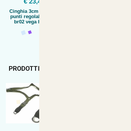
€ 23,49
€ 27,58
Cinghia 3cm softair 2
Magpul ms3 mission
punti regolabile nera
sling aor1 desert digital
br02 vega holster
cinghia ms3 replica
airsoft aor 1
PRODOTTI CONSIGLIATI