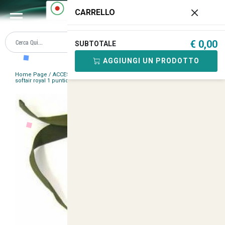
0
CARRELLO
€ 0,00
SUBTOTALE
AGGIUNGI UN PRODOTTO
Home Page
/
ACCESSORI TECNICI
/
Cartuccere e Cinghie
/
Cinghia
softair royal 1 puntio verde moschettone in metallo bx09
/