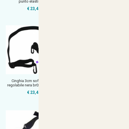
punto elastico tan
moschettoni in metallo clip
€ 23,49
€ 23,49
Cinghia 3cm softair 2 punti
Cinghia 3 punti soft air tactical
regolabile nera br02 vega holste
assault large defcon 5 ner
€ 23,49
€ 34,73