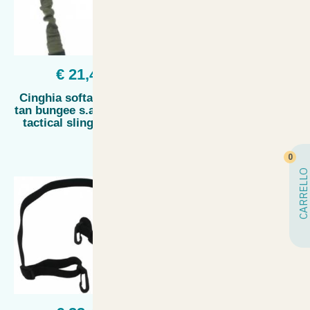
€ 21,45
€ 23,49
Cinghia softair 2 punti
Cinghia softair 3 punti
tan bungee s.a.s. airsoft
vega holster nera br10
tactical sling asg aeg
3cm moschettoni in
metallo
0
CARRELLO