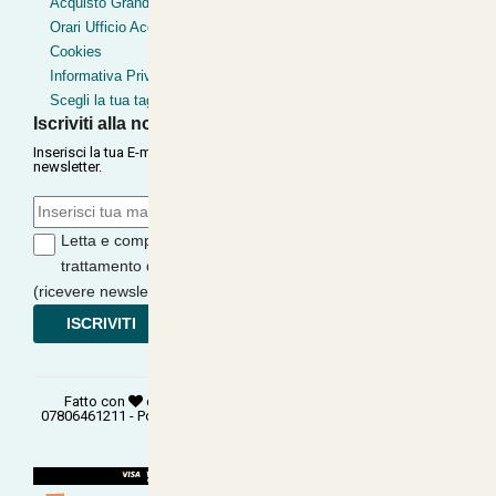
Acquisto Grandi Volumi
Orari Ufficio Acquisti
Cookies
Informativa Privacy
Scegli la tua taglia
Iscriviti alla nostra Newsletter
Inserisci la tua E-mail per ricevere le nostre offerte tramite
newsletter.
Letta e compresa l'informativa sulla
Privacy
, autorizzo il
trattamento dei miei dati per finalità di marketing
(ricevere newsletter, novità, promozioni) da parte di
ISCRIVITI
Fatto con
e
©
Copyright 2026
PANTART SRL
- P.Iva:
07806461211 - Powered:
synchrosystem labs
- Design:
adesigner