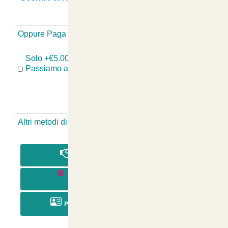
+
Oppure Paga Senza Registrazione
-
Solo +€5.00 se hai Problemi Con il Tuo Ordine?
Passiamo a Ritirare, Sostituiamo e Rispediamo!
Altri metodi di pagamento Senza Registrazione
-
PAGA IN CONTRASSEGNO
PAGA CON BONIFICO
PAGA CON RICARICA POSTEPAY