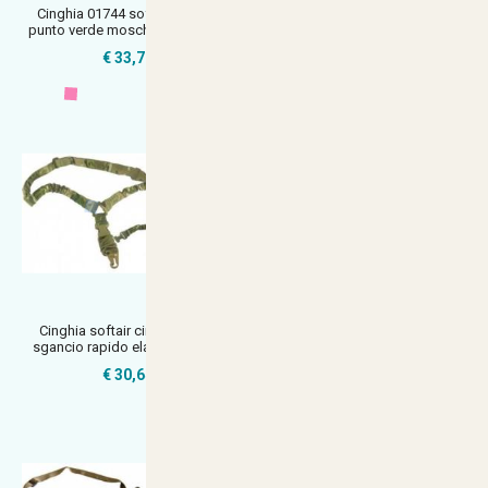
Cinghia 01744 softair nylon 1
Cartucciera caccia poligono
punto verde moschettone in me
piattello cartucciera leather ca
€ 33,71
€ 30,80
Cinghia softair ciras 1 punto
Cinghia softair a 1 punto tan d-
sgancio rapido elastica multic
boys con elastico e moschet
€ 30,64
€ 23,49