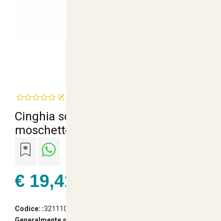
Recensisci questo articolo
Cinghia softair royal 1 puntio verde
moschettone in metallo bx09
€ 19,41
22% Iva Inclusa
Codice: :
321110893668
Generalmente spedito entro:
2 Giorni