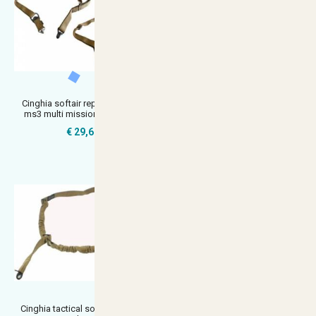
Cinghia softair replica magpul
Cartucciera tessuto e pelle
ms3 multi mission sling tan a
calibro 12 leather cartridge hun
€ 29,62
€ 29,77
Cinghia tactical softair miltec 1
Cinghia softair 3 punti tan aos